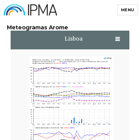
MENU
IPMA
Meteogramas Arome
Lisboa